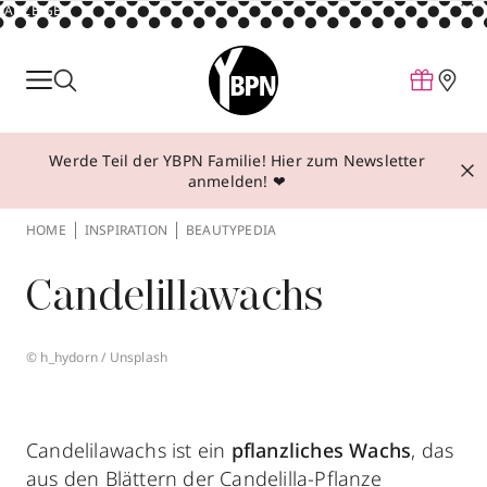
ANZEIGE
Parfum
Make-up
Werde Teil der YBPN Familie! Hier zum Newsletter
Pflege
anmelden! ❤
Behandlungen
HOME
INSPIRATION
BEAUTYPEDIA
Inspiration
Candelillawachs
Über YBPN
© h_hydorn / Unsplash
Aktionen
Storefinder
Candelilawachs ist ein
pflanzliches Wachs
, das
aus den Blättern der Candelilla-Pflanze