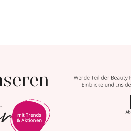
nseren
Werde Teil der Beauty 
Einblicke und Inside
er
Ab
mit Trends
& Aktionen