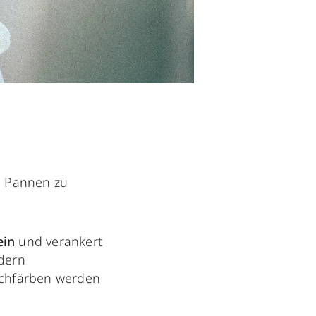
e Pannen zu
ein
und verankert
ndern
achfärben werden