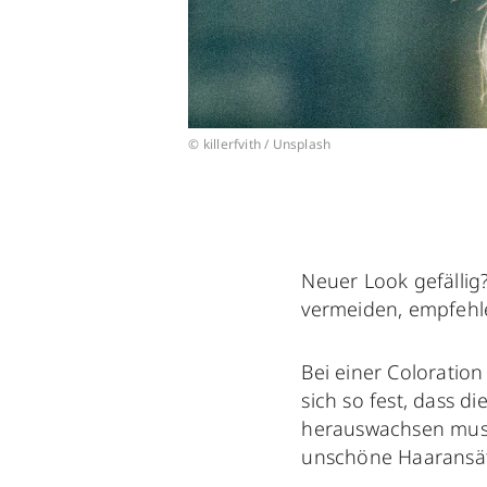
© killerfvith / Unsplash
Neuer Look gefälli
vermeiden, empfehle
Bei einer Coloratio
sich so fest, dass d
herauswachsen muss
unschöne Haaransä