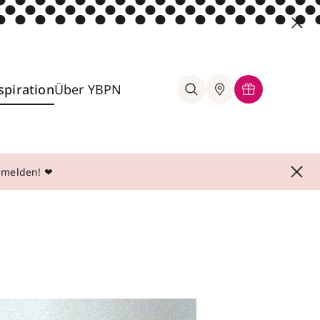
spiration
Über YBPN
anmelden! ❤