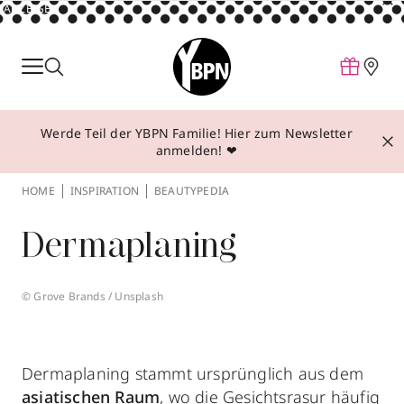
ANZEIGE
Parfum
Make-up
Werde Teil der YBPN Familie! Hier zum Newsletter
Pflege
anmelden! ❤
Behandlungen
HOME
INSPIRATION
BEAUTYPEDIA
Inspiration
Dermaplaning
Über YBPN
© Grove Brands / Unsplash
Aktionen
Storefinder
Dermaplaning stammt ursprünglich aus dem
asiatischen Raum
, wo die Gesichtsrasur häufig