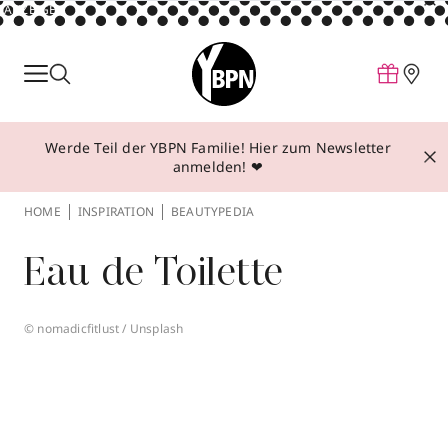
ANZEIGE
Parfum
Make-up
Werde Teil der YBPN Familie! Hier zum Newsletter
Pflege
anmelden! ❤
Behandlungen
HOME
INSPIRATION
BEAUTYPEDIA
Inspiration
Eau de Toilette
Über YBPN
© nomadicfitlust / Unsplash
Aktionen
Storefinder