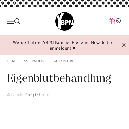
ANZEIGE
Parfum
Make-up
Werde Teil der YBPN Familie! Hier zum Newsletter
Pflege
anmelden! ❤
Behandlungen
HOME
INSPIRATION
BEAUTYPEDIA
Inspiration
Eigenblutbehandlung
Über YBPN
© Leandro Crespi / Unsplash
Aktionen
Storefinder