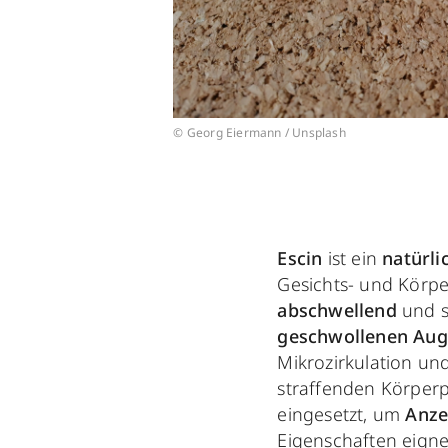
© Georg Eiermann / Unsplash
Escin
ist ein
natürli
Gesichts- und Körper
abschwellend
und s
geschwollenen Aug
Mikrozirkulation und
straffenden Körper
eingesetzt, um
Anze
Eigenschaften eigne