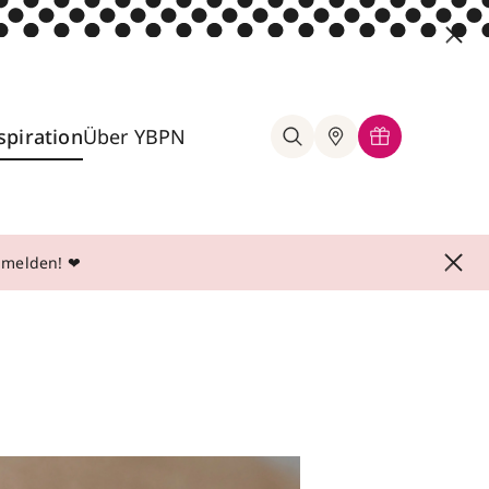
spiration
Über YBPN
anmelden! ❤