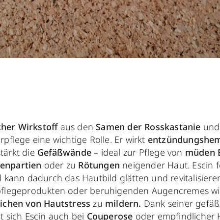
cher Wirkstoff
aus den
Samen der Rosskastanie
und 
pflege eine wichtige Rolle. Er wirkt
entzündungshe
tärkt die
Gefäßwände
– ideal zur Pflege von
müden B
enpartien
oder zu
Rötungen
neigender Haut. Escin f
 kann dadurch das Hautbild glätten und revitalisiere
pflegeprodukten oder beruhigenden Augencremes wird
ichen von Hautstress
zu
mildern.
Dank seiner gefäß
t sich Escin auch bei
Couperose
oder empfindlicher Ha