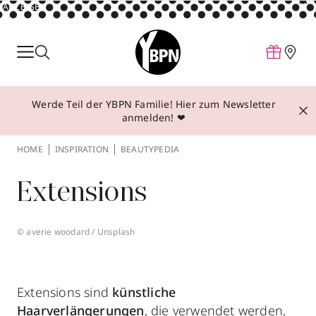
ANZEIGE
Parfum
Make-up
Werde Teil der YBPN Familie! Hier zum Newsletter
Pflege
anmelden! ❤
Behandlungen
HOME
INSPIRATION
BEAUTYPEDIA
Inspiration
Extensions
Über YBPN
© averie woodard / Unsplash
Aktionen
Storefinder
Extensions sind
künstliche
Haarverlängerungen
, die verwendet werden,