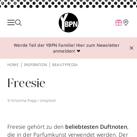
ANZEIGE
Parfum
Make-up
Werde Teil der YBPN Familie! Hier zum Newsletter
Pflege
anmelden! ❤
Behandlungen
HOME
INSPIRATION
BEAUTYPEDIA
Inspiration
Freesie
Über YBPN
© Krisztina Papp / Unsplash
Aktionen
Storefinder
Freesie gehört zu den
beliebtesten Duftnoten
,
die in der Parfumkunst verwendet werden. Der