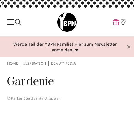
ANZEIGE
Parfum
Make-up
Werde Teil der YBPN Familie! Hier zum Newsletter
Pflege
anmelden! ❤
Behandlungen
HOME
INSPIRATION
BEAUTYPEDIA
Inspiration
Gardenie
Über YBPN
© Parker Sturdivant / Unsplash
Aktionen
Storefinder