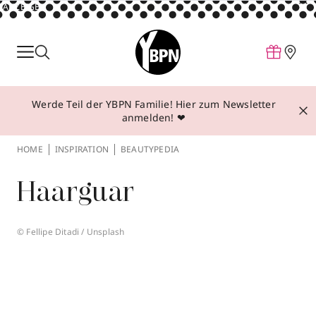
ANZEIGE
Parfum
Make-up
Werde Teil der YBPN Familie! Hier zum Newsletter
Pflege
anmelden! ❤
Behandlungen
HOME
INSPIRATION
BEAUTYPEDIA
Inspiration
Haarguar
Über YBPN
© Fellipe Ditadi / Unsplash
Aktionen
Storefinder