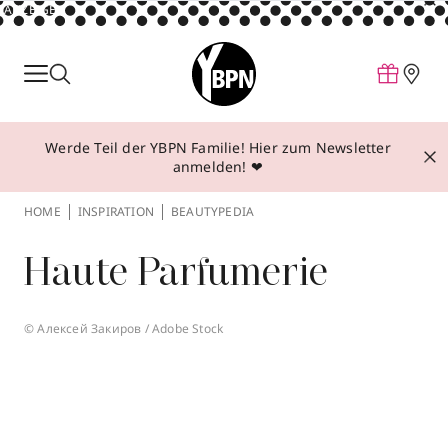
ANZEIGE
Parfum
Make-up
Werde Teil der YBPN Familie! Hier zum Newsletter
Pflege
anmelden! ❤
Behandlungen
HOME
INSPIRATION
BEAUTYPEDIA
Inspiration
Haute Parfumerie
Über YBPN
© Алексей Закиров / Adobe Stock
Aktionen
Storefinder