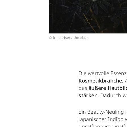
© Irina Iriser / Unsplash
Die wertvolle Essenz
Kosmetikbranche.
A
das
äußere Hautbil
stärken.
Dadurch w
Ein Beauty-Neuling 
Japanischer Indigo 
der Pflege ist die P