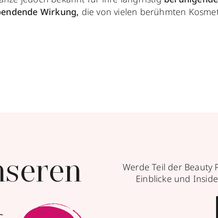
spendende Wirkung,
die von vielen berühmten Kosmet
nseren
Werde Teil der Beauty 
Einblicke und Inside