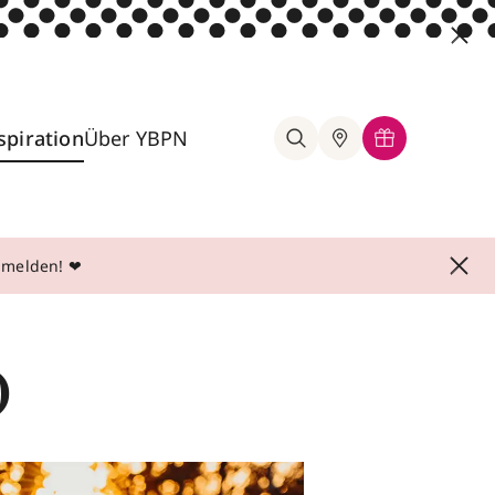
spiration
Über YBPN
anmelden! ❤
o