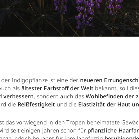
 der Indigopflanze ist eine der
neueren Errungensch
uch als
ältester Farbstoff der Welt
bekannt, soll die
d verbessern,
sondern auch das
Wohlbefinden der z
ird die
Reißfestigkeit
und die
Elastizität der Haut un
ist das vorwiegend in den Tropen beheimatete Gewäch
wird seit einigen Jahren schon für
pflanzliche Haarfa
flanze jedoch bekannt für ihre langfristig
beruhigende,