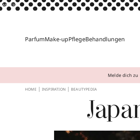
ANZEIGE
Parfum
Make-up
Pflege
Behandlungen
Melde dich zu 
HOME
INSPIRATION
BEAUTYPEDIA
Japa