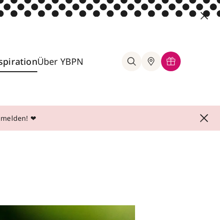
spiration
Über YBPN
anmelden! ❤