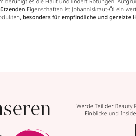
 beruhigt es die Haut und lindert Rötungen. Aufgru
hützenden
Eigenschaften ist Johanniskraut-Öl ein wert
odukten,
besonders für empfindliche und gereizte H
nseren
Werde Teil der Beauty 
Einblicke und Inside