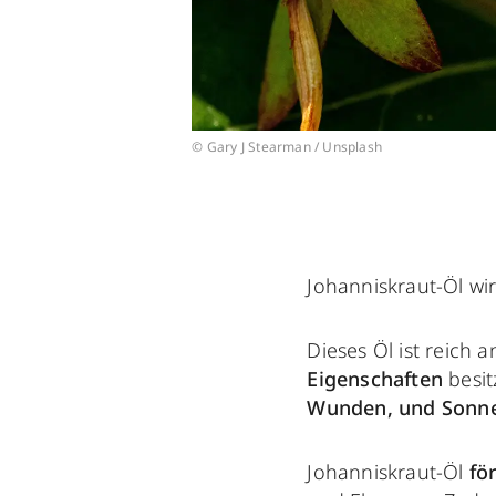
© Gary J Stearman / Unsplash
Johanniskraut-Öl wi
Dieses Öl ist reich 
Eigenschaften
besit
Wunden, und Sonne
Johanniskraut-Öl
fö