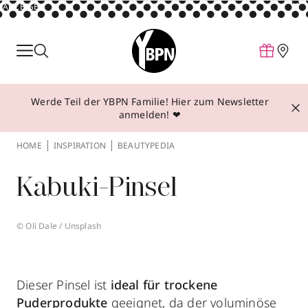
ANZEIGE
Parfum
Make-up
Werde Teil der YBPN Familie! Hier zum Newsletter
Pflege
anmelden! ❤
Behandlungen
HOME
INSPIRATION
BEAUTYPEDIA
Inspiration
Kabuki-Pinsel
Über YBPN
© Oli Dale / Unsplash
Aktionen
Storefinder
Dieser Pinsel ist
ideal für trockene
Puderprodukte
geeignet, da der voluminöse