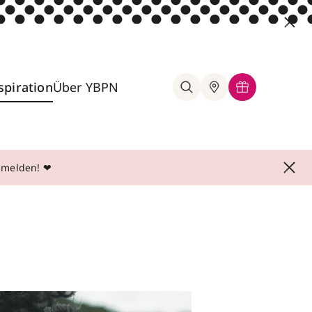
spiration
Über YBPN
anmelden! ❤