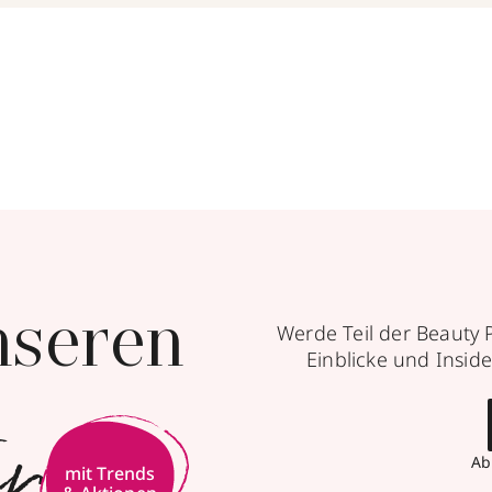
nseren
Werde Teil der Beauty 
Einblicke und Inside
er
Ab
mit Trends