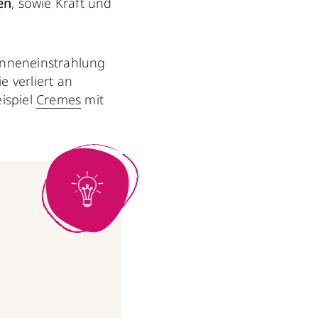
en
, sowie Kraft und
onneneinstrahlung
 verliert an
ispiel
Cremes
mit