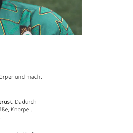
Körper und macht
erüst
. Dadurch
äße, Knorpel,
.