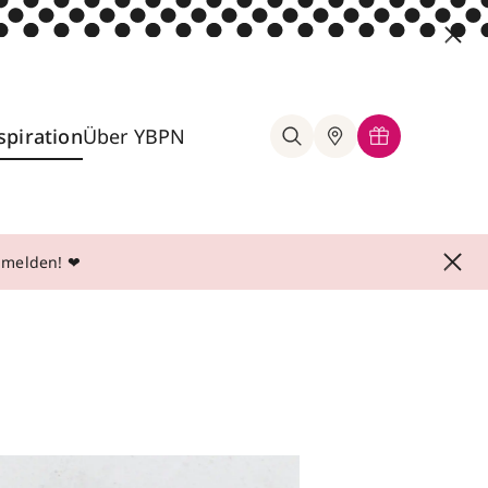
spiration
Über YBPN
anmelden! ❤