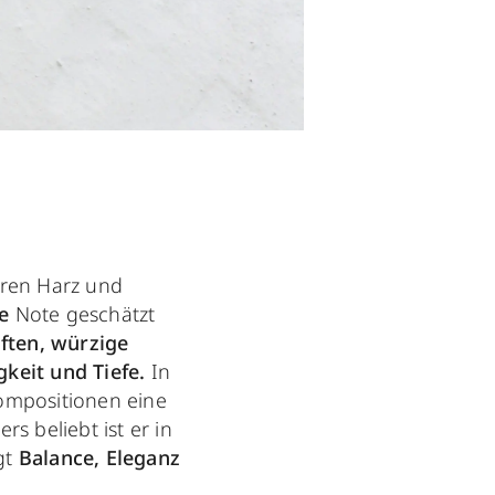
ren Harz und
e
Note geschätzt
ften,
würzige
gkeit und Tiefe.
In
ompositionen eine
rs beliebt ist er in
gt
Balance, Eleganz