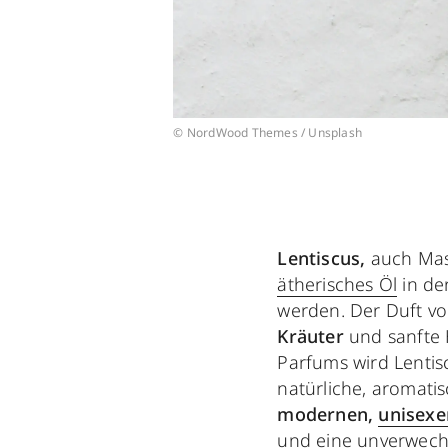
© NordWood Themes / Unsplash
Lentiscus,
auch Mast
ätherisches Öl
in der
werden. Der Duft v
Kräuter
und sanfte
Parfums wird Lentis
natürliche, aromati
modernen,
unisexe
und eine unverwech