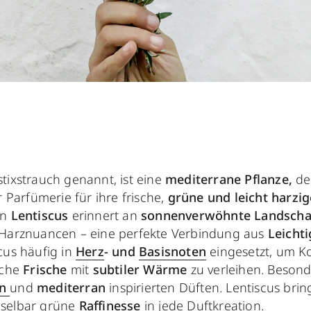
ixstrauch genannt, ist eine
mediterrane Pflanze,
de
 Parfümerie für ihre frische,
grüne und leicht harzig
on
Lentiscus
erinnert an
sonnenverwöhnte Landscha
 Harznuancen – eine perfekte Verbindung aus
Leichti
cus häufig in
Herz
- und
Basisnoten
eingesetzt, um K
sche
Frische
mit
subtiler Wärme
zu verleihen. Besonde
n
und
mediterran
inspirierten Düften. Lentiscus brin
selbar grüne
Raffinesse
in jede Duftkreation.