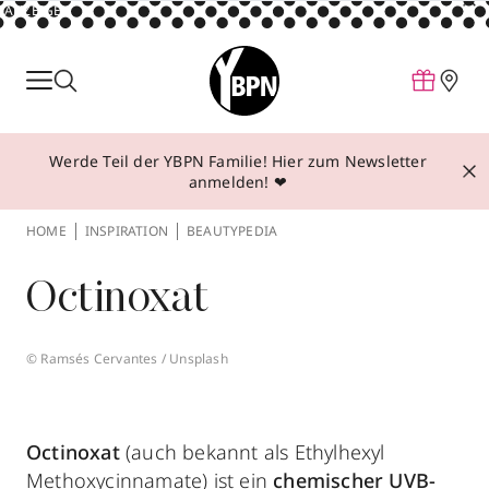
ANZEIGE
Parfum
Make-up
Werde Teil der YBPN Familie! Hier zum Newsletter
Pflege
anmelden! ❤
Behandlungen
HOME
INSPIRATION
BEAUTYPEDIA
Inspiration
Octinoxat
Über YBPN
© Ramsés Cervantes / Unsplash
Aktionen
Storefinder
Octinoxat
(auch bekannt als Ethylhexyl
Methoxycinnamate) ist ein
chemischer UVB-