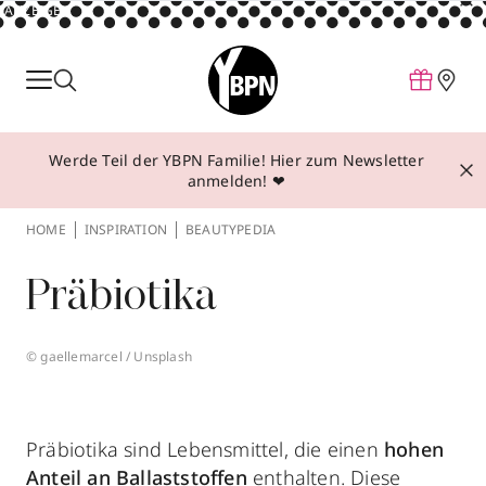
ANZEIGE
Parfum
Make-up
Werde Teil der YBPN Familie! Hier zum Newsletter
Pflege
anmelden! ❤
Behandlungen
HOME
INSPIRATION
BEAUTYPEDIA
Inspiration
Präbiotika
Über YBPN
© gaellemarcel / Unsplash
Aktionen
Storefinder
Präbiotika sind Lebensmittel, die einen
hohen
Anteil an Ballaststoffen
enthalten. Diese