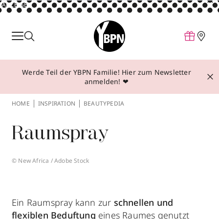
ANZEIGE
Parfum
Make-up
Werde Teil der YBPN Familie! Hier zum Newsletter
Pflege
anmelden! ❤
Behandlungen
HOME
INSPIRATION
BEAUTYPEDIA
Inspiration
Raumspray
Über YBPN
© New Africa / Adobe Stock
Aktionen
Storefinder
Ein Raumspray kann zur
schnellen und
flexiblen Beduftung
eines Raumes genutzt