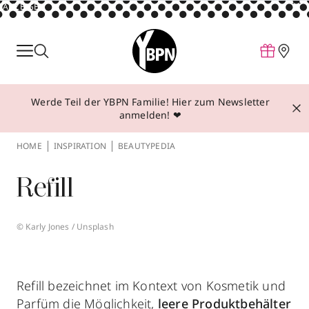
ANZEIGE
Parfum
Make-up
Werde Teil der YBPN Familie! Hier zum Newsletter
Pflege
anmelden! ❤
Behandlungen
HOME
INSPIRATION
BEAUTYPEDIA
Inspiration
Refill
Über YBPN
© Karly Jones / Unsplash
Aktionen
Storefinder
Refill bezeichnet im Kontext von Kosmetik und
Parfüm die Möglichkeit,
leere Produktbehälter