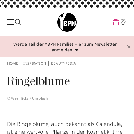
ANZEIGE
Parfum
Make-up
Werde Teil der YBPN Familie! Hier zum Newsletter
Pflege
anmelden! ❤
Behandlungen
HOME
INSPIRATION
BEAUTYPEDIA
Inspiration
Ringelblume
Über YBPN
© Wes Hicks / Unsplash
Aktionen
Storefinder
Die Ringelblume, auch bekannt als Calendula,
ist eine wertvolle Pflanze in der Kosmetik. Ihre