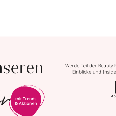
nseren
Werde Teil der Beauty 
Einblicke und Inside
er
Ab
mit Trends
& Aktionen