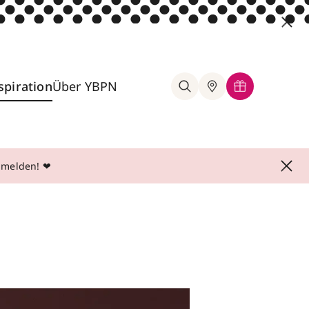
spiration
Über YBPN
anmelden! ❤