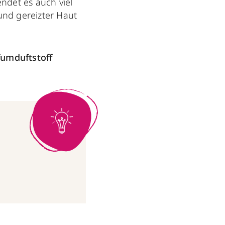
ndet es auch viel
und gereizter Haut
fumduftstoff