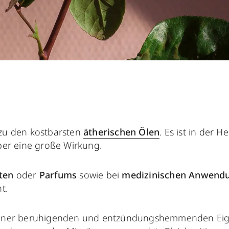
 zu den kostbarsten
ätherischen Ölen
. Es ist in der H
aber eine große Wirkung.
kten
oder
Parfums
sowie bei
medizinischen Anwend
t.
einer beruhigenden und entzündungshemmenden Eig