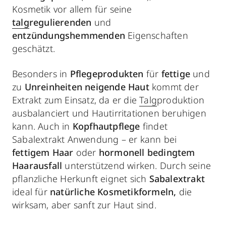
Kosmetik vor allem für seine
talg
regulierenden
und
entzündungshemmenden
Eigenschaften
geschätzt.
Besonders in
Pflegeprodukten
für
fettige
und
zu
Unreinheiten neigende Haut
kommt der
Extrakt zum Einsatz, da er die
Talg
produktion
ausbalanciert und Hautirritationen beruhigen
kann. Auch in
Kopfhautpflege
findet
Sabalextrakt Anwendung – er kann bei
fettigem Haar
oder
hormonell bedingtem
Haarausfall
unterstützend wirken. Durch seine
pflanzliche Herkunft eignet sich
Sabalextrakt
ideal für
natürliche Kosmetikformeln,
die
wirksam, aber sanft zur Haut sind.