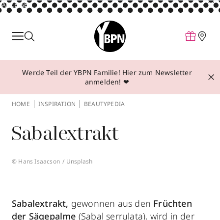
ANZEIGE
Parfum
Make-up
Werde Teil der YBPN Familie! Hier zum Newsletter
Pflege
anmelden! ❤
Behandlungen
HOME
INSPIRATION
BEAUTYPEDIA
Inspiration
Sabalextrakt
Über YBPN
© Hans Isaacson / Unsplash
Aktionen
Storefinder
Sabalextrakt,
gewonnen aus den
Früchten
der Sägepalme
(Sabal serrulata), wird in der