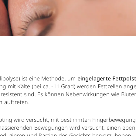
lipolyse) ist eine Methode, um
eingelagerte Fettpols
g mit Kälte (bei ca. -11 Grad) werden Fettzellen ang
lteresistent sind. Es können Nebenwirkungen wie Blut
n auftreten.
pting wird versucht, mit bestimmten Fingerbewegung
massierenden Bewegungen wird versucht, einen eben
 reduzieren und Partien des Gesichts hervorzuheben.