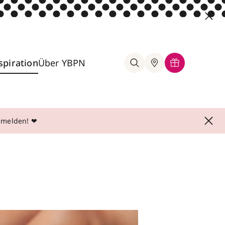
spiration
Über YBPN
anmelden! ❤