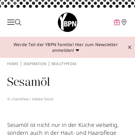
ANZEIGE
Parfum
Make-up
Werde Teil der YBPN Familie! Hier zum Newsletter
Pflege
anmelden! ❤
Behandlungen
HOME
INSPIRATION
BEAUTYPEDIA
Inspiration
Sesamöl
Über YBPN
© chamillew / Adobe Stock
Aktionen
Storefinder
Sesamöl ist nicht nur in der Küche vielseitig,
sondern auch in der Haut- und Haarpflege