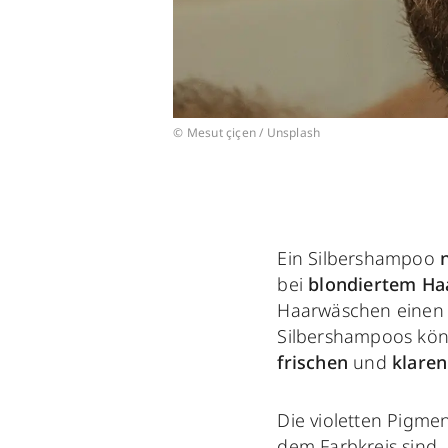
© Mesut çiçen / Unsplash
Ein Silbershampoo
bei
blondiertem H
Haarwäschen einen l
Silbershampoos kön
frischen
und
klare
Die violetten Pigme
dem Farbkreis sind.