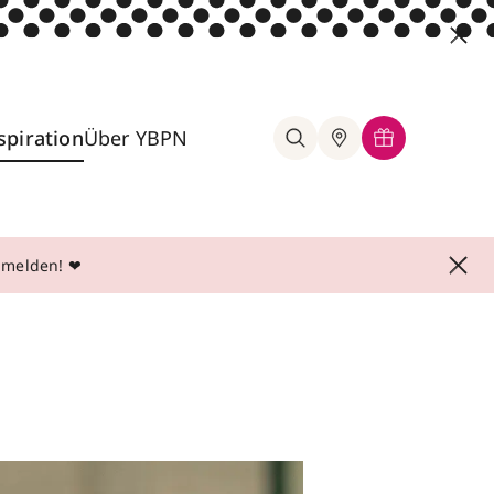
spiration
Über YBPN
anmelden! ❤