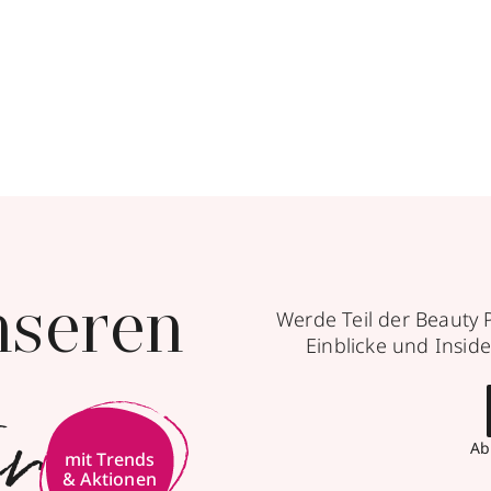
nseren
Werde Teil der Beauty 
Einblicke und Inside
er
Ab
mit Trends
& Aktionen