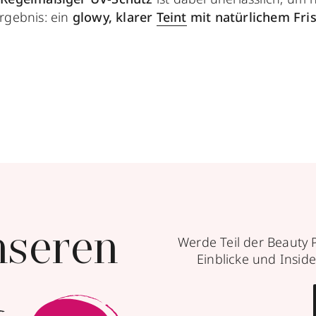
rgebnis: ein
glowy, klarer
Teint
mit natürlichem Fri
nseren
Werde Teil der Beauty 
Einblicke und Inside