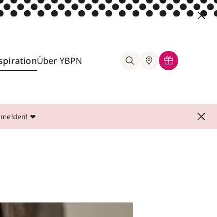
spiration
Über YBPN
anmelden! ❤