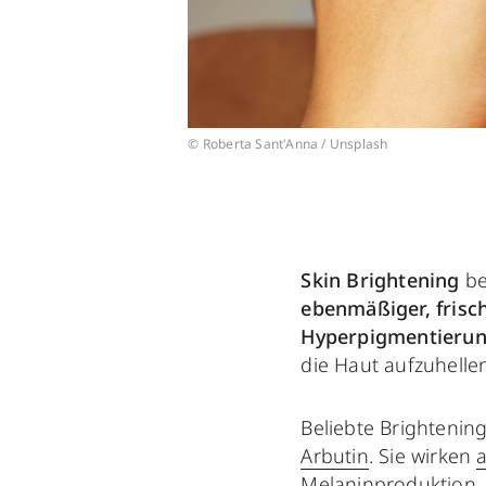
© Roberta Sant'Anna / Unsplash
Skin Brightening
be
ebenmäßiger, frisc
Hyperpigmentierung
die Haut aufzuhelle
Beliebte Brightening
Arbutin
. Sie wirken
a
Melanin
produktion