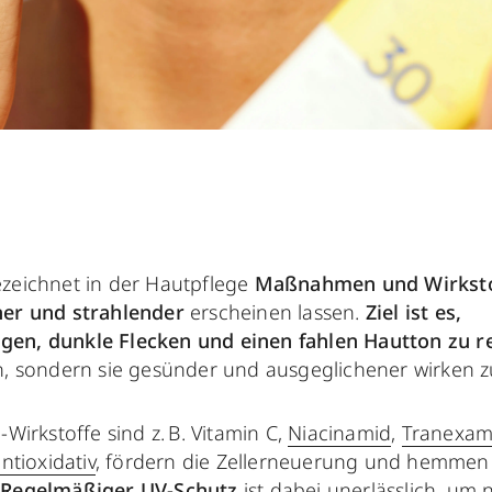
zeichnet in der Hautpflege
Maßnahmen und Wirksto
her und strahlender
erscheinen lassen.
Ziel ist es,
en, dunkle Flecken und einen fahlen Hautton zu r
n, sondern sie gesünder und ausgeglichener wirken z
-Wirkstoffe sind z. B. Vitamin C,
Niacinamid
,
Tranexam
ntioxidativ
, fördern die Zellerneuerung und hemmen
.
Regelmäßiger UV-Schutz
ist dabei unerlässlich, um