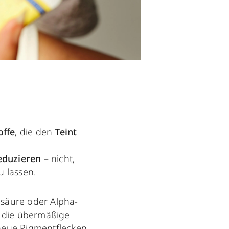
ffe
, die den
Teint
eduzieren
– nicht,
u lassen.
säure
oder
Alpha-
 die übermäßige
 neue Pigmentflecken