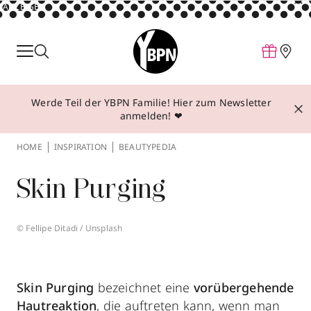
ANZEIGE
Parfum
Make-up
Werde Teil der YBPN Familie! Hier zum Newsletter
Pflege
anmelden! ❤
Behandlungen
HOME
INSPIRATION
BEAUTYPEDIA
Inspiration
Skin Purging
Über YBPN
© Fellipe Ditadi / Unsplash
Aktionen
Storefinder
Skin Purging
bezeichnet eine
vorübergehende
Hautreaktion
, die auftreten kann, wenn man