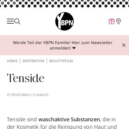
ANZEIGE
Parfum
Make-up
Werde Teil der YBPN Familie! Hier zum Newsletter
Pflege
anmelden! ❤
Behandlungen
HOME
INSPIRATION
BEAUTYPEDIA
Inspiration
Tenside
Über YBPN
© lifeofrobbie / Unsplash
Aktionen
Storefinder
Tenside sind
waschaktive Substanzen
, die in
der Kosmetik für die Reinigung von Haut und