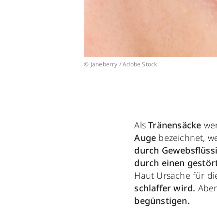
© Janeberry / Adobe Stock
Als
Tränensäcke
we
Auge
bezeichnet, we
durch Gewebsflüssi
durch einen gestör
Haut Ursache für di
schlaffer wird.
Abe
begünstigen.