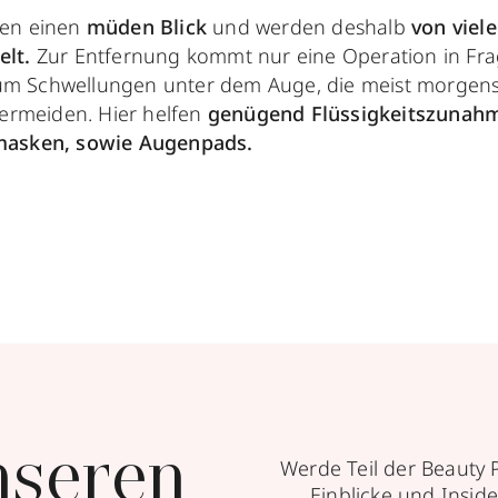
gen einen
müden Blick
und werden deshalb
von viel
lt.
Zur Entfernung kommt nur eine Operation in Frag
h um Schwellungen unter dem Auge, die meist morgens
vermeiden. Hier helfen
genügend Flüssigkeitszunah
masken, sowie Augenpads.
nseren
Werde Teil der Beauty 
Einblicke und Inside