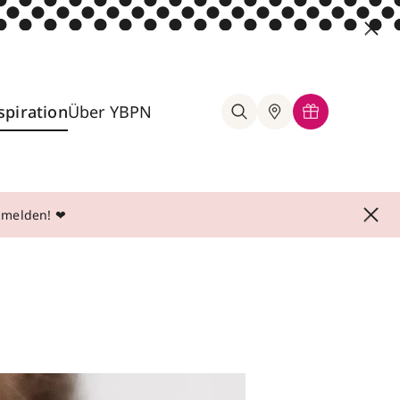
spiration
Über YBPN
anmelden! ❤