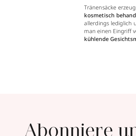
Tränensäcke erzeu
kosmetisch behande
allerdings lediglic
man einen Eingriff 
kühlende Gesichts
Abonniere u