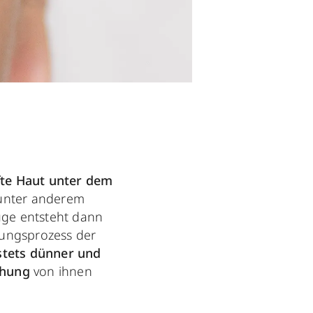
fte Haut unter dem
 unter anderem
ge entsteht dann
rungsprozess der
stets dünner und
ehung
von ihnen