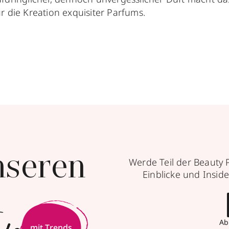
r die Kreation exquisiter Parfums.
nseren
Werde Teil der Beauty 
Einblicke und Inside
Ab
mit Trends