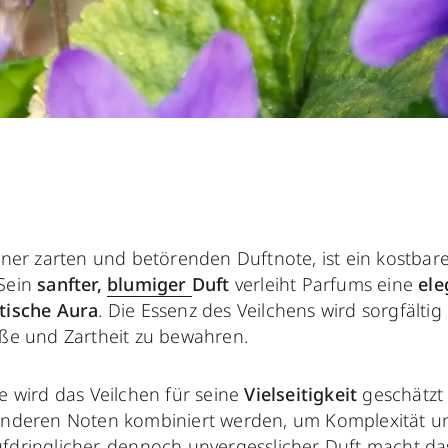
iner zarten und betörenden Duftnote, ist ein kostbar
 Sein
sanfter,
blumiger
Duft
verleiht Parfums eine
ele
tische Aura
. Die Essenz des Veilchens wird sorgfältig
üße und Zartheit zu bewahren.
e wird das Veilchen für seine
Vielseitigkeit
geschätzt 
anderen Noten kombiniert werden, um Komplexität un
fdringlicher, dennoch unvergesslicher Duft macht das