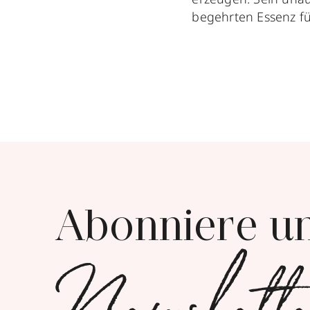
begehrten Essenz fü
Abonniere u