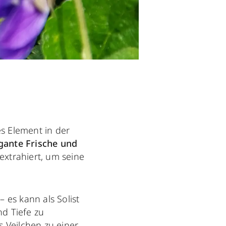
es Element in der
gante Frische und
 extrahiert, um seine
– es kann als Solist
d Tiefe zu
 Veilchen zu einer