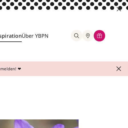
spiration
Über YBPN
anmelden! ❤