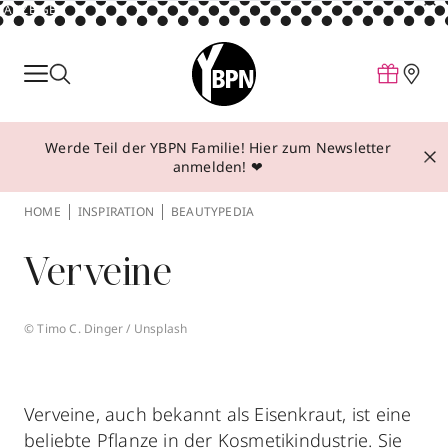
ANZEIGE
Parfum
Make-up
Werde Teil der YBPN Familie! Hier zum Newsletter
Pflege
anmelden! ❤
Behandlungen
HOME
INSPIRATION
BEAUTYPEDIA
Inspiration
Verveine
Über YBPN
© Timo C. Dinger / Unsplash
Aktionen
Storefinder
Verveine, auch bekannt als Eisenkraut, ist eine
beliebte Pflanze in der Kosmetikindustrie. Sie