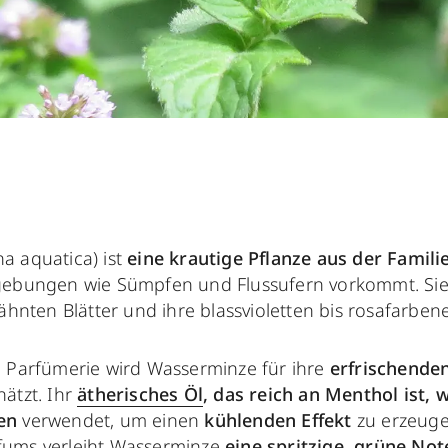
a aquatica) ist
eine krautige Pflanze aus der Familie
gebungen wie Sümpfen und Flussufern vorkommt. Sie 
ähnten Blätter und ihre blassvioletten bis rosafarben
 Parfümerie wird Wasserminze für ihre
erfrischende
ätzt. Ihr
ätherisches Öl
, das reich an Menthol ist, w
ten
verwendet, um einen
kühlenden Effekt
zu erzeuge
arfums verleiht Wasserminze
eine spritzige, grüne Not