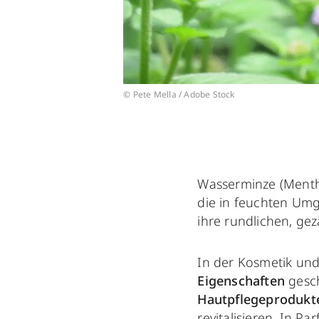
© Pete Mella / Adobe Stock
Wasserminze (Menth
die in feuchten Um
ihre rundlichen, gez
In der Kosmetik und
Eigenschaften
gesch
Hautpflegeproduk
revitalisieren. In P