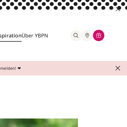
spiration
Über YBPN
anmelden! ❤