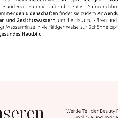
 besonders in Sommerdüften beliebt ist. Aufgrund ihr
emmenden Eigenschaften
findet sie zudem
Anwendu
en und Gesichtswassern
, um die Haut zu klären und
gt Wasserminze in vielfältiger Weise zur Schönheitspf
 gesundes Hautbild
.
nseren
Werde Teil der Beauty 
Einblicke und Inside