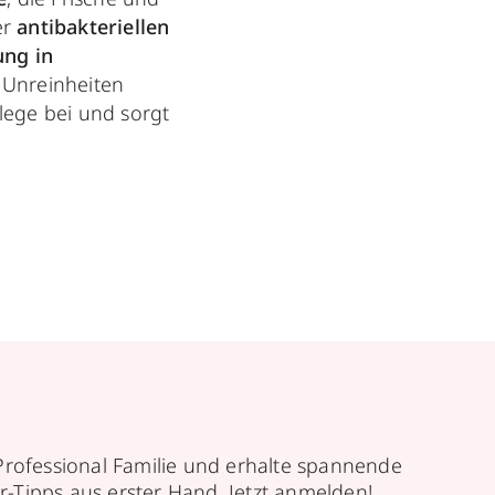
er
antibakteriellen
ng in
 Unreinheiten
lege bei und sorgt
Professional Familie und erhalte spannende
r-Tipps aus erster Hand. Jetzt anmelden!