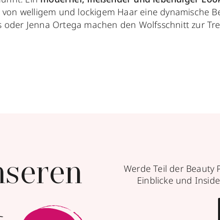
von welligem und lockigem Haar eine dynamische B
us oder Jenna Ortega machen den Wolfsschnitt zur Tren
nseren
Werde Teil der Beauty 
Einblicke und Inside