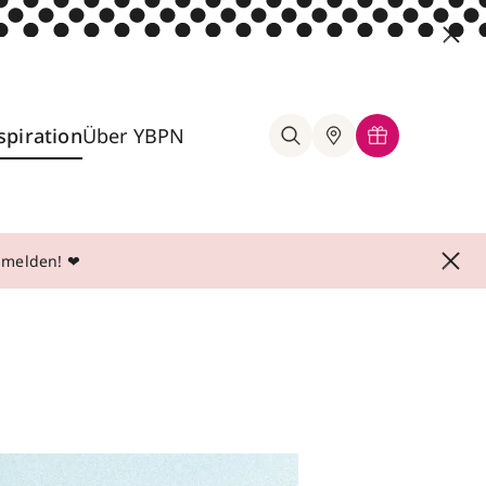
spiration
Über YBPN
anmelden! ❤