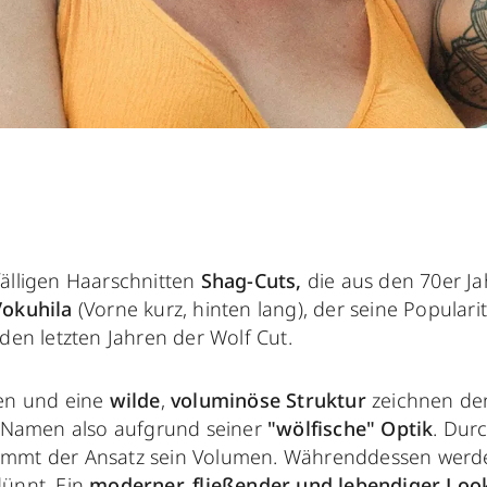
älligen Haarschnitten
Shag-Cuts,
die aus den 70er J
Vokuhila
(Vorne kurz, hinten lang), der seine Populari
 den letzten Jahren der Wolf Cut.
gen und eine
wilde
,
voluminöse Struktur
zeichnen de
n Namen also aufgrund seiner
"wölfische" Optik
. Dur
mmt der Ansatz sein Volumen. Währenddessen werd
dünnt. Ein
moderner, fließender und lebendiger Loo