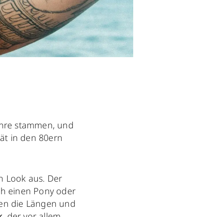
ahre stammen, und
tät in den 80ern
n Look aus. Der
ch einen Pony oder
en die Längen und
k
, der vor allem