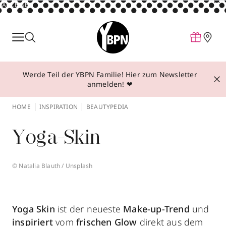
ANZEIGE
Parfum
Make-up
Werde Teil der YBPN Familie! Hier zum Newsletter
Pflege
anmelden! ❤
Behandlungen
HOME
INSPIRATION
BEAUTYPEDIA
Inspiration
Yoga-Skin
Über YBPN
© Natalia Blauth / Unsplash
Aktionen
Storefinder
Yoga Skin
ist der neueste
Make-up-Trend
und
inspiriert
vom
frischen Glow
direkt aus dem