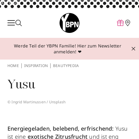
ANZEIGE
Parfum
Make-up
Werde Teil der YBPN Familie! Hier zum Newsletter
Pflege
anmelden! ❤
Behandlungen
HOME
INSPIRATION
BEAUTYPEDIA
Inspiration
Yusu
Über YBPN
© Ingrid Martinussen / Unsplash
Aktionen
Storefinder
Energiegeladen, belebend, erfrischend:
Yusu
ist eine
exotische Zitrusfrucht
und ist eng