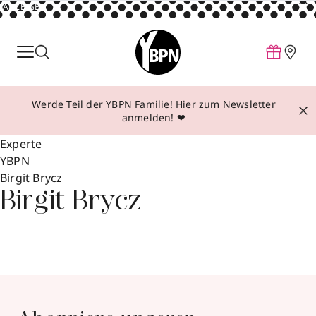
ANZEIGE
Parfum
Make-up
Werde Teil der YBPN Familie! Hier zum Newsletter
Pflege
anmelden! ❤
Behandlungen
Experte
YBPN
Inspiration
Birgit Brycz
Über YBPN
Birgit Brycz
Aktionen
Storefinder