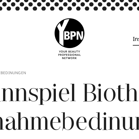
In
MEBEDINUNGEN
nnspiel Biot
lnahmebedinu