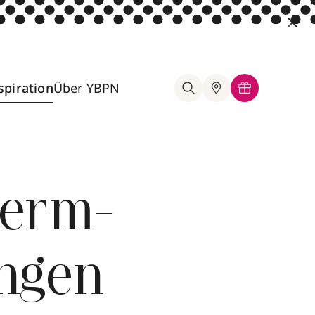
spiration
Über YBPN
herm-
ngen