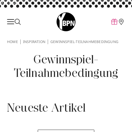
ANZEIGE
Parfum
Make-up
HOME
INSPIRATION
GEWINNSPIEL-TEILNAHMEBEDINGUNG
Pflege
Gewinnspiel-
Behandlungen
Inspiration
Teilnahmebedingung
Über YBPN
Aktionen
Neueste Artikel
Storefinder