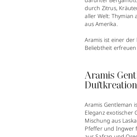
darunter Bergamotte
durch Zitrus, Kräu
aller Welt: Thymian
aus Amerika.
Aramis ist einer der
Beliebtheit erfreuen
Aramis Gentl
Duftkreation
Aramis Gentleman is
Eleganz exotischer G
Mischung aus Laska-
Pfeffer und Ingwer 
aus Safran und Ore