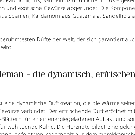
, Patchouli, Iris, Sandelholz und Eichenmoos – geke
tern und exotische Gewürze abgerundet. Die Kompo
 aus Spanien, Kardamom aus Guatemala, Sandelholz a
 berühmtesten Düfte der Welt, der sich garantiert au
 wird.
eman - die dynamisch, erfrische
t eine dynamische Duftkreation, die die Wärme selten
ewürze verbindet. Der erfrischende Duft eröffnet mit
Blättern für einen energiegeladenen Auftakt und so
für wohltuende Kühle. Die Herznote bildet eine gel
gano, gefolgt von Zedernholz aus dem marokkanisch