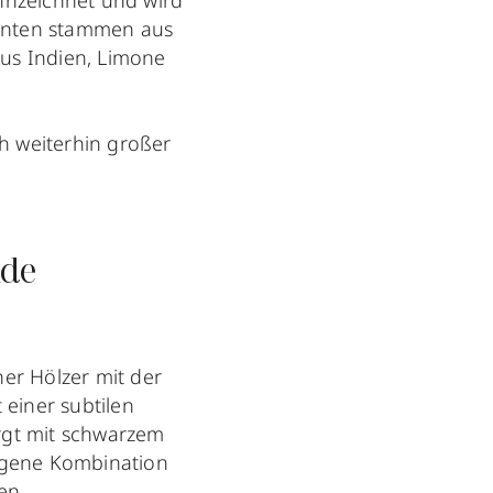
nnzeichnet und wird
nenten stammen aus
us Indien, Limone
ch weiterhin großer
nde
er Hölzer mit der
 einer subtilen
rgt mit schwarzem
ungene Kombination
en