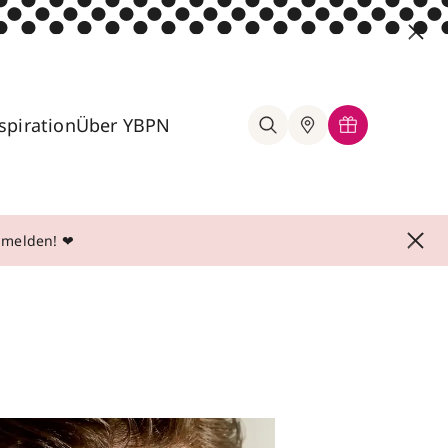
spiration
Über YBPN
anmelden! ❤