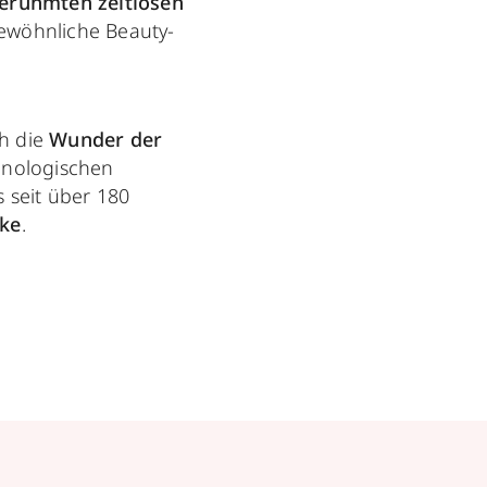
erühmten zeitlosen
wöhnliche Beauty-
ch die
Wunder der
hnologischen
s seit über 180
cke
.