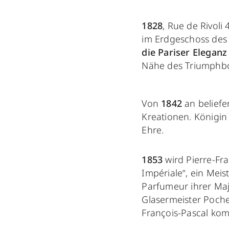
1828
, Rue de Rivoli
im Erdgeschoss des 
die Pariser Eleganz
Nähe des Triumphbog
Von
1842
an beliefe
Kreationen. Königin
Ehre.
1853
wird Pierre-Fra
Impériale“, ein Meis
Parfumeur ihrer Maje
Glasermeister Poch
François-Pascal kom