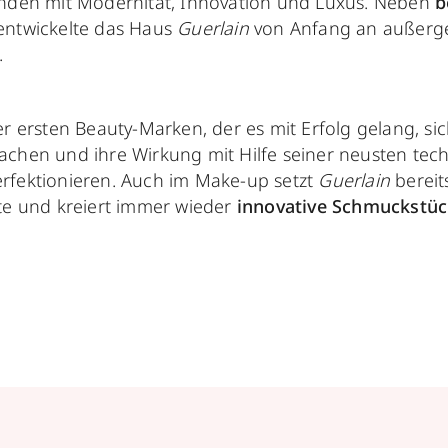
unden mit Modernität, Innovation und Luxus. Neben
b
ntwickelte das Haus
Guerlain
von Anfang an außerge
.
r ersten Beauty-Marken, der es mit Erfolg gelang, si
chen und ihre Wirkung mit Hilfe seiner neusten tec
rfektionieren. Auch im Make-up setzt
Guerlain
bereit
te und kreiert immer wieder
innovative Schmuckstü