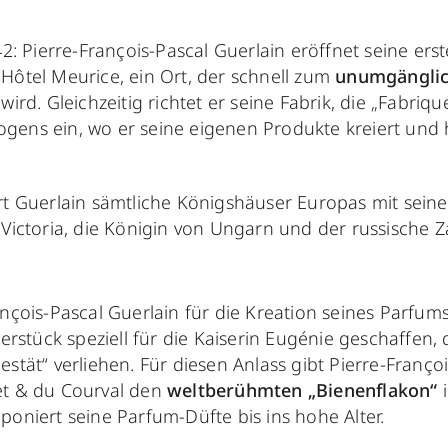
 42: Pierre-François-Pascal Guerlain eröffnet seine er
Hôtel Meurice, ein Ort, der schnell zum
unumgänglic
wird. Gleichzeitig richtet er seine Fabrik, die „Fabrique
ens ein, wo er seine eigenen Produkte kreiert und he
rt Guerlain sämtliche Königshäuser Europas mit sei
 Victoria, die Königin von Ungarn und der russische Z
nçois-Pascal Guerlain für die Kreation seines Parfu
terstück speziell für die Kaiserin Eugénie geschaffen, 
stät“ verliehen. Für diesen Anlass gibt Pierre-Franço
et & du Courval den
weltberühmten „Bienenflakon“
i
poniert seine Parfum-Düfte bis ins hohe Alter.