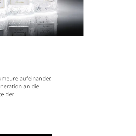
fumeure aufeinander.
eneration an die
te der