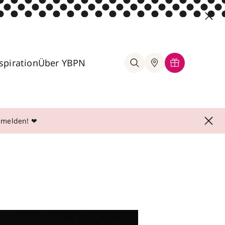
spiration
Über YBPN
anmelden! ❤