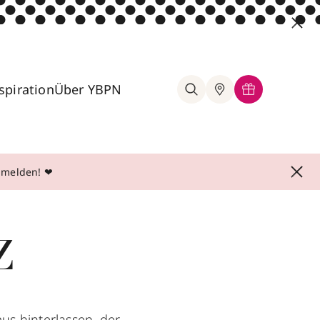
spiration
Über YBPN
anmelden! ❤
z
us hinterlassen, der