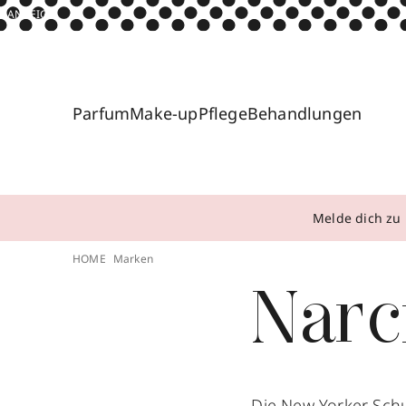
ANZEIGE
Parfum
Make-up
Pflege
Behandlungen
Melde dich zu 
HOME
Marken
Narc
Die New Yorker Schu