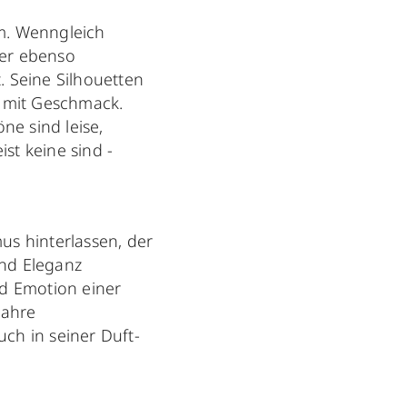
um. Wenngleich
ner ebenso
 Seine Silhouetten
r mit Geschmack.
ne sind leise,
st keine sind -
us hinterlassen, der
und Eleganz
nd Emotion einer
wahre
uch in seiner Duft-