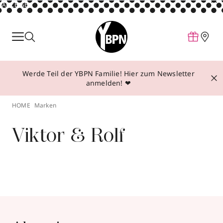
ANZEIGE
Parfum
Make-up
Werde Teil der YBPN Familie! Hier zum Newsletter
Pflege
anmelden! ❤
Behandlungen
HOME
Marken
Inspiration
Viktor & Rolf
Über YBPN
Aktionen
Storefinder