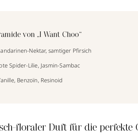
ramide von „I Want Choo“
andarinen-Nektar, samtiger Pfirsich
ote Spider-Lilie, Jasmin-Sambac
anille, Benzoïn, Resinoid
isch-floraler Duft für die perfekte 