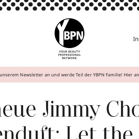
In
unserem Newsletter an und werde Teil der YBPN Familie! Hier 
neue Jimmy Ch
nduft: Let the