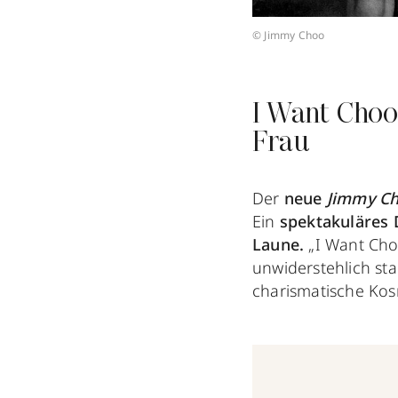
© Jimmy Choo
I Want Choo
Frau
Der
neue
Jimmy C
Ein
spektakuläres D
Laune.
„I Want Choo
unwiderstehlich sta
charismatische Kos