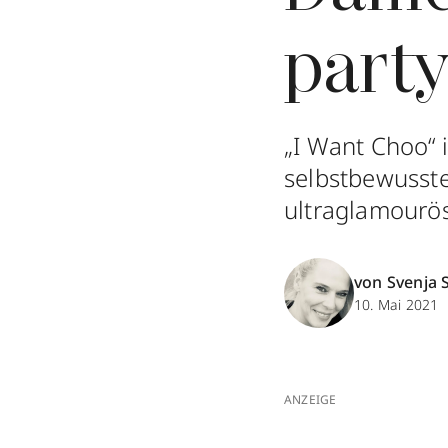
party
„I Want Choo“ i
selbstbewusste
ultraglamourös
von Svenja 
10. Mai 2021
ANZEIGE