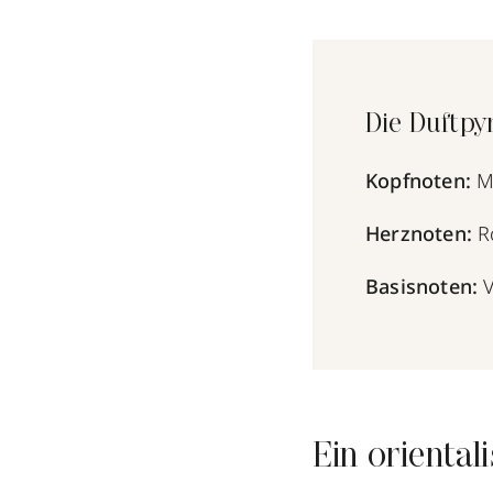
Die Duftpy
Kopfnoten:
M
Herznoten:
R
Basisnoten:
V
Ein oriental