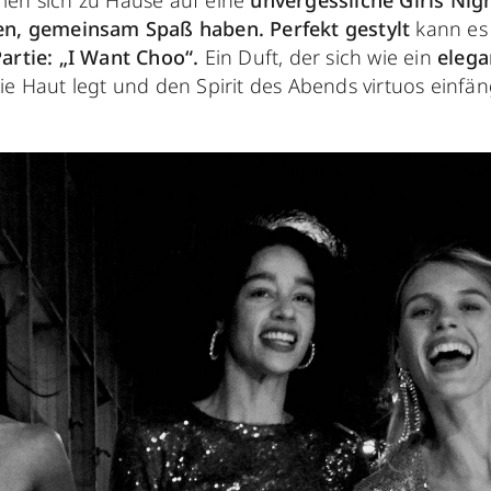
men sich zu Hause auf eine
unvergessliche Girls Nig
en, gemeinsam Spaß haben.
Perfekt gestylt
kann es
artie: „I Want Choo“.
Ein Duft, der sich wie ein
elega
ie Haut legt und den Spirit des Abends virtuos einfän