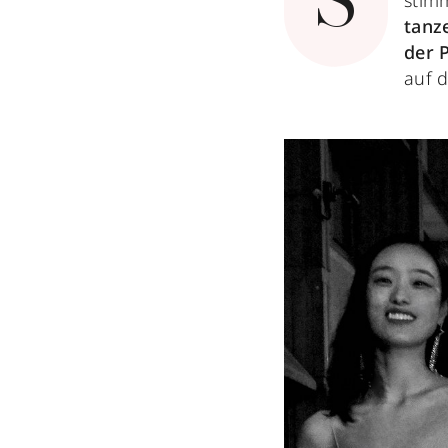
S
stim
tanz
der P
auf d