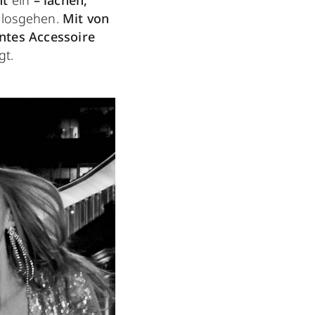
ht
ein
– lachen,
 losgehen.
Mit von
ntes Accessoire
gt.