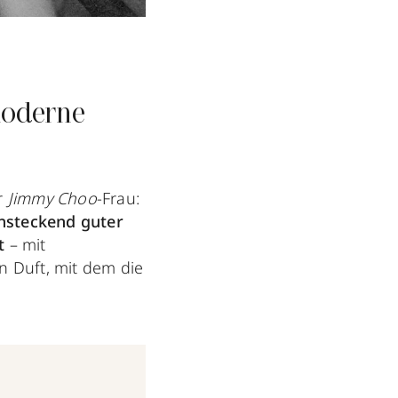
moderne
er
Jimmy Choo
-Frau:
ansteckend guter
t
– mit
n Duft, mit dem die