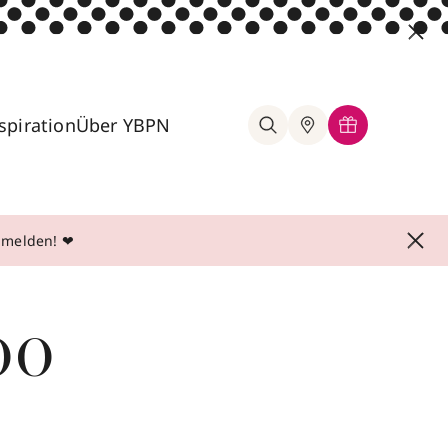
spiration
Über YBPN
anmelden! ❤
oo