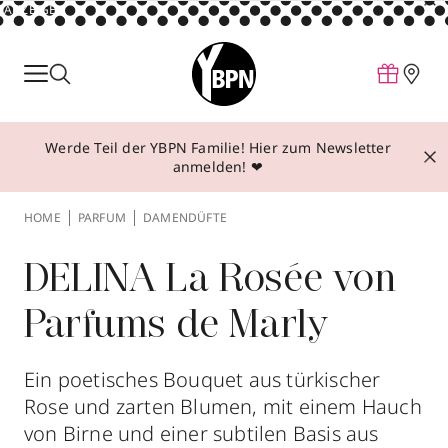
ANZEIGE
Parfum
Make-up
Werde Teil der YBPN Familie! Hier zum Newsletter
Pflege
anmelden! ❤
Behandlungen
HOME
PARFUM
DAMENDÜFTE
Inspiration
Über YBPN
DELINA La Rosée von
Parfums de Marly
Aktionen
Storefinder
Ein poetisches Bouquet aus türkischer
Rose und zarten Blumen, mit einem Hauch
von Birne und einer subtilen Basis aus