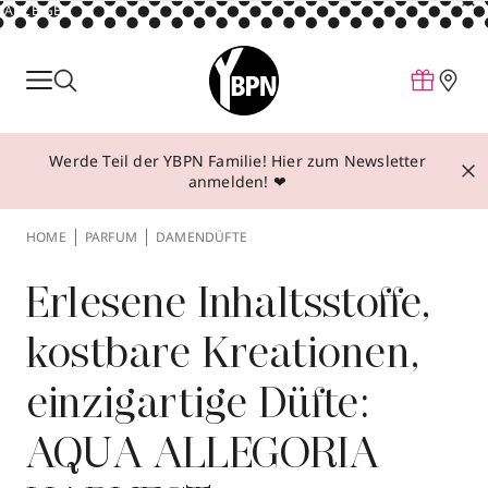
ANZEIGE
Parfum
Make-up
Werde Teil der YBPN Familie! Hier zum Newsletter
Pflege
anmelden! ❤
Behandlungen
HOME
PARFUM
DAMENDÜFTE
Inspiration
Über YBPN
Erlesene Inhaltsstoffe,
kostbare Kreationen,
Aktionen
einzigartige Düfte:
Storefinder
AQUA ALLEGORIA