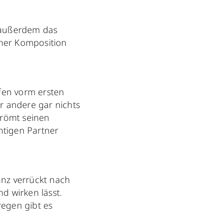
 außerdem das
ner Komposition
opfen vorm ersten
r andere gar nichts
trömt seinen
htigen Partner
ganz verrückt nach
d wirken lässt.
regen gibt es