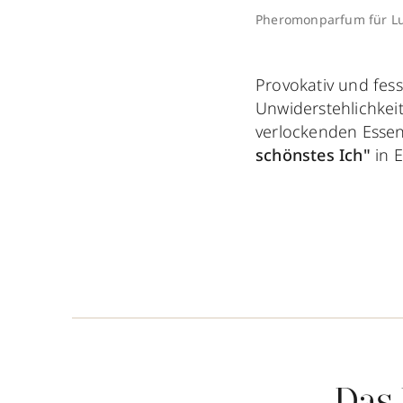
Pheromonparfum für Lus
Provokativ und fes
Unwiderstehlichkei
verlockenden Esse
schönstes Ich"
in E