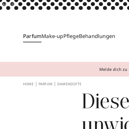
ANZEIGE
Parfum
Make-up
Pflege
Behandlungen
Melde dich zu 
HOME
PARFUM
DAMENDÜFTE
Dies
unwid