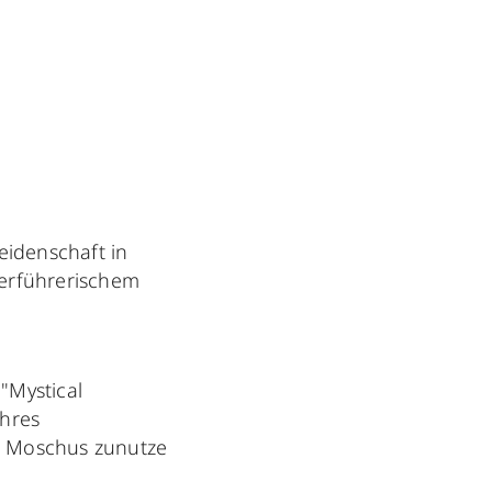
eidenschaft in
verführerischem
"Mystical
ahres
nd Moschus zunutze