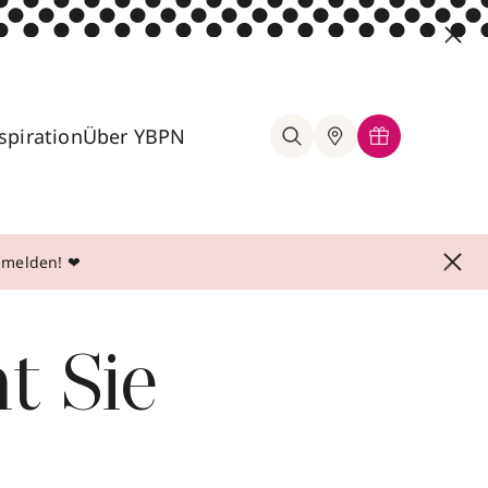
spiration
Über YBPN
anmelden! ❤
t Sie