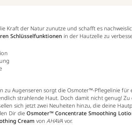
ie Kraft der Natur zunutze und schafft es nachweisli
ären Schlüsselfunktionen
in der Hautzelle zu verbess
tion
tung
e
in zu Augenseren sorgt die Osmoter™-Pflegelinie für 
endlich strahlende Haut. Doch damit nicht genug! Zu 
llen sich jetzt zwei Neuheiten hinzu, die deine Haut
len Dir die
Osmoter™ Concentrate Smoothing Loti
othing Cream
von
AHAVA
vor.