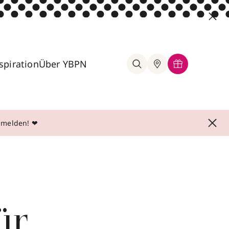
spiration
Über YBPN
anmelden! ❤
ür