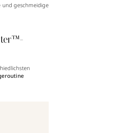
re und geschmeidige
oter™-
hiedlichsten
geroutine