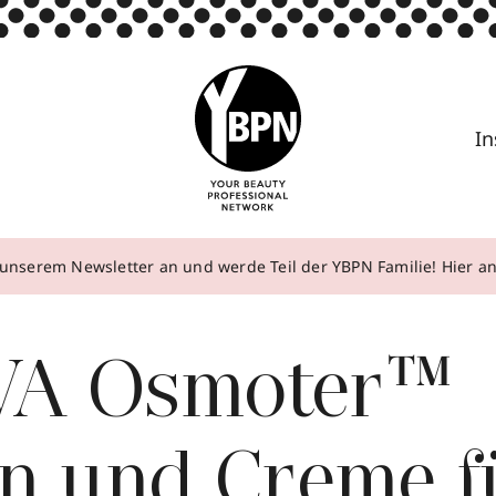
In
unserem Newsletter an und werde Teil der YBPN Familie! Hier 
A Osmoter™
on und Creme f