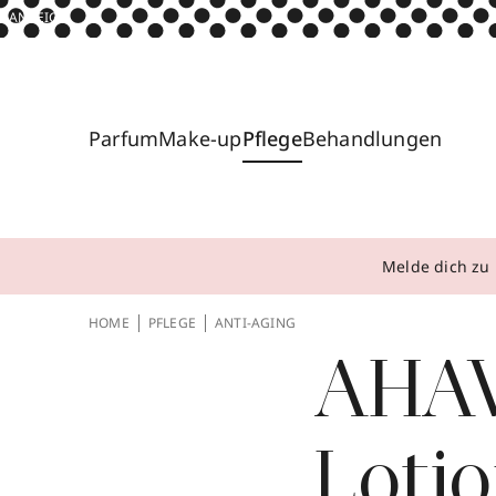
ANZEIGE
Parfum
Make-up
Pflege
Behandlungen
Melde dich zu 
HOME
PFLEGE
ANTI-AGING
AHAV
Loti