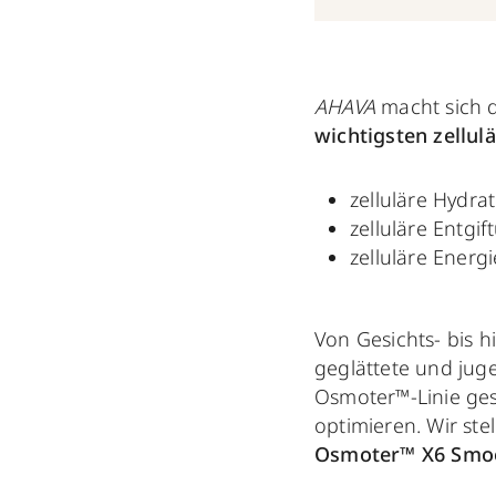
AHAVA
macht sich d
wichtigsten zellul
zelluläre Hydra
zelluläre Entgif
zelluläre Energi
Von Gesichts- bis h
geglättete und jug
Osmoter™-Linie gese
optimieren. Wir stel
Osmoter™ X6 Smo