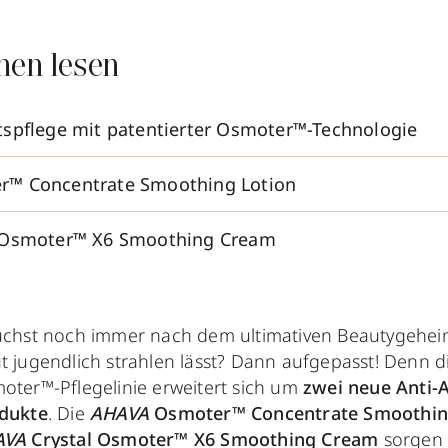
nen lesen
spflege mit patentierter Osmoter™-Technologie
™ Concentrate Smoothing Lotion
 Osmoter™ X6 Smoothing Cream
uchst noch immer nach dem ultimativen Beautygeheim
t jugendlich strahlen lässt? Dann aufgepasst! Denn d
oter™-Pflegelinie erweitert sich um
zwei neue Anti-
dukte
.
Die
AHAVA
Osmoter™ Concentrate Smoothin
AVA
Crystal Osmoter™ X6 Smoothing Cream
sorgen 