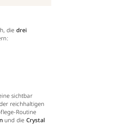
ch, die
drei
ern:
eine sichtbar
der reichhaltigen
pflege-Routine
on
und die
Crystal