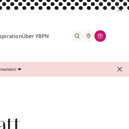
spiration
Über YBPN
anmelden! ❤
att