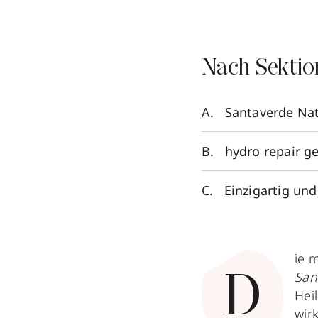
Nach Sektio
Santaverde Nat
hydro repair g
Einzigartig und
ie 
San
D
Hei
wir