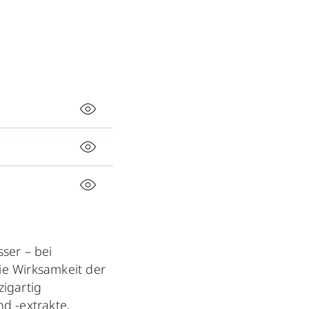
ser – bei
die Wirksamkeit der
zigartig
nd -extrakte,