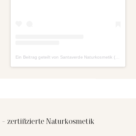
Ein Beitrag geteilt von Santaverde Naturkosmetik (@santaverde_naturkosmetik)
 - zertifizierte Naturkosmetik