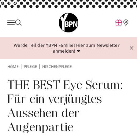
ANZEIGE
Parfum
Make-up
Werde Teil der YBPN Familie! Hier zum Newsletter
Pflege
anmelden! ❤
Behandlungen
HOME
PFLEGE
NISCHENPFLEGE
Inspiration
Über YBPN
THE BEST Eye Serum:
Für ein verjüngtes
Aktionen
Aussehen der
Storefinder
Augenpartie